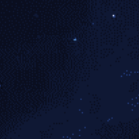
电竞频道
热门电竞赛事全覆盖，支持边看边聊功能，打造
专属电竞内容互动专区。