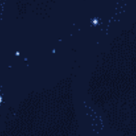
全方位赛事服务
亚体育app 提供覆盖多项目的专业内容，让你随时掌握第一手体育
赛事解说
多语种解说覆盖国际赛事，结合战术分析与实时
解读，提升用户观赛理解深度。