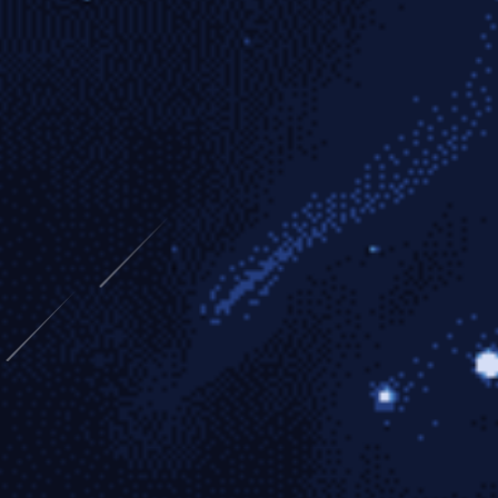
博
体育直播
涵盖足球、篮球、网球等项目的全球赛事直播，
高清画质、低延迟体验，适合追求流畅观赛的用
户。