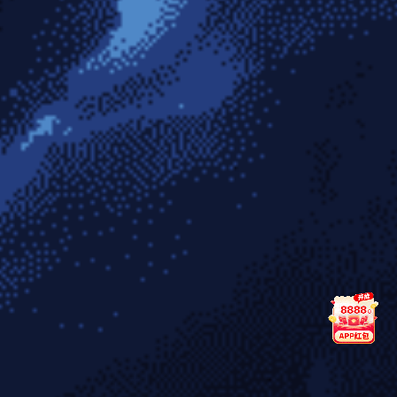
互动内容
提供多种媒体形式如图文、短视频、集锦回顾，
提升博亚体育app 的平台使用粘性与用户参与
感。