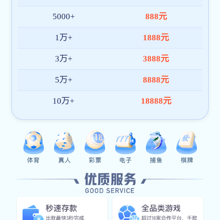
1、对球队士气的影响
东里的受伤无疑对湖人队的士气造成了一定冲击。作
为球队中的重要一员，东里不仅在攻防两端发挥着关
键作用，同时也是众多年轻球员心中的榜样。詹姆斯
表示，失去这样一位核心球员，会让队伍感到不安和
焦虑。他强调，在这样的时刻，保持积极乐观的态度
至关重要。
此外，球队内部可能出现的不安情绪也需要及时疏
导。詹姆斯提到，他会主动与队友沟通，以增强大家
之间的信任和支持。他相信，只要大家齐心协力，就
能够度过这个困难时期。在经历伤病风波后，如何重
建士气，将成为接下来必须面对的一大挑战。
最后，詹姆斯提醒大家，要将精力集中在即将到来的