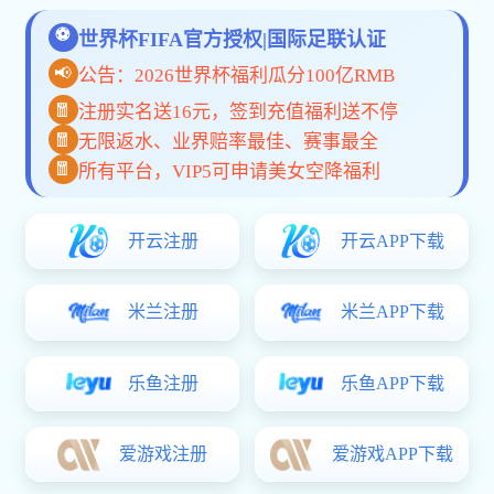
詹姆斯谈东里受伤影响强调团队需
迅速应对挑战