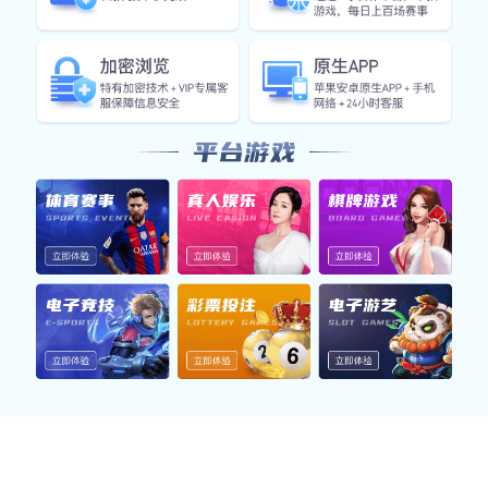
比赛上，而不是过分沉迷于失去东里的遗憾之中。他
坚信，在每个人共同努力下，这支球队仍然能够展现
出强大的竞争力。
2、战术调整的必要性
随着东里的缺席，湖人队迫切需要进行战术上的调整
来适应当前局势。詹姆斯指出，不同于以往依赖东里
的攻击方式，现在其他球员需要站出来承担更多责
任。这意味着教练组必须迅速制定新的战术方案，以
最大化现有阵容的优势。
例如，可以通过增加挡拆配合或改变进攻节奏来弥补
东里缺席带来的空缺。同时，在防守端也要更加注重
整体协作，以抵消个别球员能力不足所造成的问题。
这些都是为了确保球队能在高强度比赛中继续保持竞