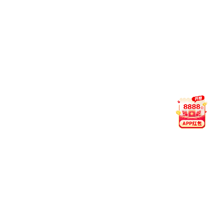
不要因为压力而退缩。他希望他们能抓住机会，通过
良好的表现赢得上场时间，并为球队贡献力量。此
外，他还表示，会积极帮助年轻球员提升技能和心理
素质，让他们在关键时刻能够做出正确决策。
总之，对于年轻球员而言，此次挑战既是压力，也是
成长。在这样的环境中，他们有机会迎头赶上，与老
将们并肩作战，共同推动湖人队向前发展。
4、团队凝聚力的重要性
面对突如其来的困难，团队凝聚力显得尤为重要。詹
姆斯明确指出，在逆境中，每位成员都应该团结一
致，共同面对挑战。他认为，一个紧密团结、有着良
好化学反应的团队，是克服任何困难的重要保障。
为了增强凝聚力，詹姆斯提议可以通过集体活动或会