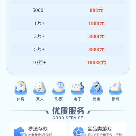
1、球队伤病情况分析
目前，勇士队面临严峻的伤病考验。波津作为内线核
心，他的缺阵势必会让球队在篮板和内线防守上受到
很大影响。与此同时，库里的缺席更是让勇士失去了
进攻端最具威胁性的得分手，这对于团队整体表现来
说是巨大的打击。
此外，梅尔顿和霍福德同样因伤无法参赛。这两名球
员都是重要的角色球员，他们在防守和替补深度上的
贡献不可忽视。因此，勇士需要其他球员挺身而出，
以弥补这些主力缺席带来的空缺。
相比之下，马刺队虽然也有一些伤病问题，但相对而
言，他们在年轻球员方面具有更多选择。通过培养新
人来填补老将留下的位置，是他们当前的重要策略。