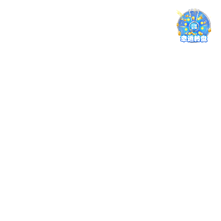
轻力量的一次严峻考验。这些新生代能否抓住机遇，
将直接影响到各自球队未来的发展方向，也为整个联
盟注入新的活力。
3、战术调整策略探讨
由于主力阵容的不完整，各支球队都需要进行针对性
的战术调整。对于勇士来说，他们可能需要更加依赖
外线投篮以及快速反击，而不能过于依赖内线。这种
战术风格变化要求全体成员都要保持高度集中，并且
提高投射命中率，以弥补失去明星球员后的劣势。
另一方面，马刺则可以利用自己的速度与灵活性，通
过不断转换进攻方式来撕裂勇士防线。同时，他们还
需要关注如何有效限制对方几名关键角色球员，以减